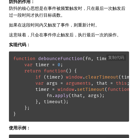
防抖的作用：
防抖的核心思想是在事件被频繁触发时，只在最后一次触发后
过一段时间才执行目标函数。
如果在这段时间内又触发了事件，则重新计时。
这意味着，只会在事件停止触发后，执行最后一次的操作。
实现代码：
复制代码
function
debounceFunction
(
fn, timeout
) {

var
 timer = 
0
;

return
function
(
) {

if
 (timer) 
window
.
clearTimeout
(timer)
var
 args = 
arguments
, that = 
this
;

        timer = 
window
.
setTimeout
(
function
(
) 
            fn.
apply
(that, args);

        }, timeout);

    };

}
使用示例：