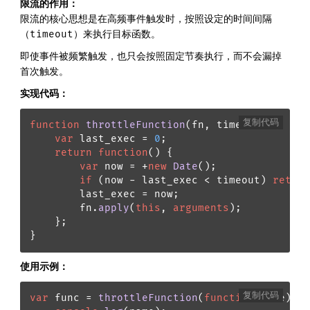
限流的作用：
限流的核心思想是在高频事件触发时，按照设定的时间间隔
（timeout）来执行目标函数。
即使事件被频繁触发，也只会按照固定节奏执行，而不会漏掉
首次触发。
实现代码：
复制代码
function
throttleFunction
(
fn, timeout
) {

var
 last_exec = 
0
;

return
function
(
) {

var
 now = +
new
Date
();

if
 (now - last_exec < timeout) 
return
        last_exec = now;

        fn.
apply
(
this
, 
arguments
);

    };

}
使用示例：
复制代码
var
 func = 
throttleFunction
(
function
(
name
) {
